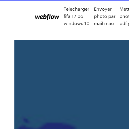
Telecharger
Envoyer
Met
fifa 17 pc
photo par
pho
windows 10
mail mac
pdf 