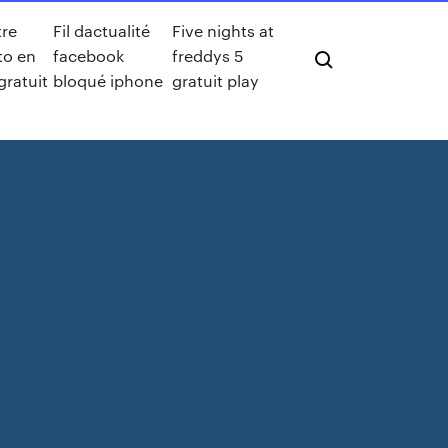
tre
Fil dactualité
Five nights at
to en
facebook
freddys 5
gratuit
bloqué iphone
gratuit play