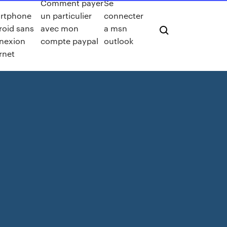
Comment payer
Se
rtphone
un particulier
connecter
roid sans
avec mon
a msn
nexion
compte paypal
outlook
rnet