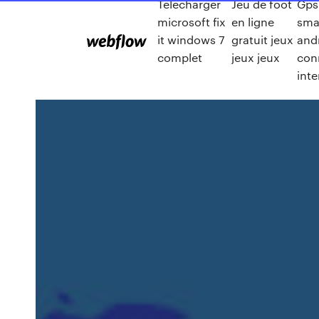
Telecharger
Jeu de foot
Gps
microsoft fix
en ligne
sma
it windows 7
gratuit jeux
and
complet
jeux jeux
con
inte