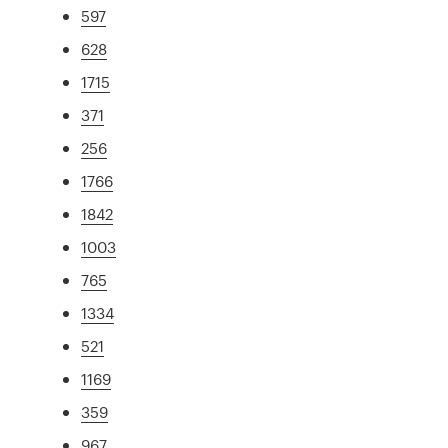
597
628
1715
371
256
1766
1842
1003
765
1334
521
1169
359
967