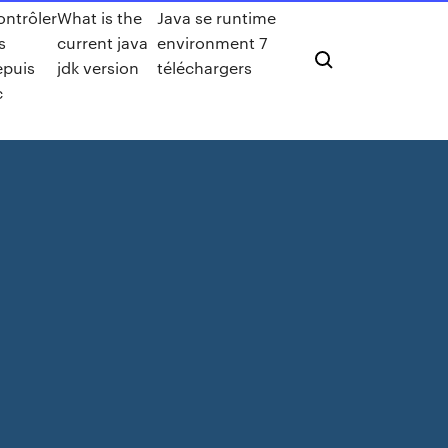
ontrôler
What is the
Java se runtime
s
current java
environment 7
epuis
jdk version
téléchargers
c