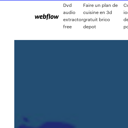
Dvd
Faire un plan de
C
audio
cuisine en 3d
io
extractor
gratuit brico
d
free
depot
p