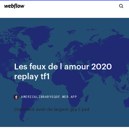
Les feux de l amour 2020
replay tf1
AMERICALIBRARYSQOF.WEB.APP
Comment avoir de largent gta 5 ps4