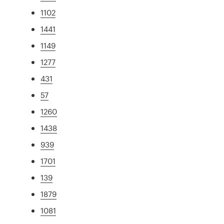
1102
1441
1149
1277
431
57
1260
1438
939
1701
139
1879
1081