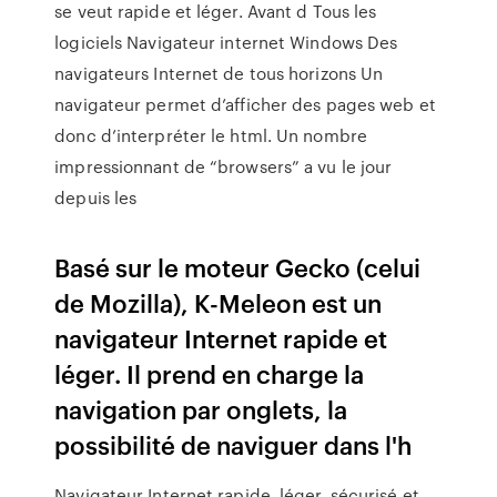
se veut rapide et léger. Avant d Tous les
logiciels Navigateur internet Windows Des
navigateurs Internet de tous horizons Un
navigateur permet d’afficher des pages web et
donc d’interpréter le html. Un nombre
impressionnant de “browsers” a vu le jour
depuis les
Basé sur le moteur Gecko (celui
de Mozilla), K-Meleon est un
navigateur Internet rapide et
léger. Il prend en charge la
navigation par onglets, la
possibilité de naviguer dans l'h
Navigateur Internet rapide, léger, sécurisé et