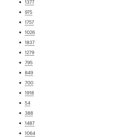
1377
975
1757
1026
1837
1279
795
849
700
1918
54
388
1487
1064