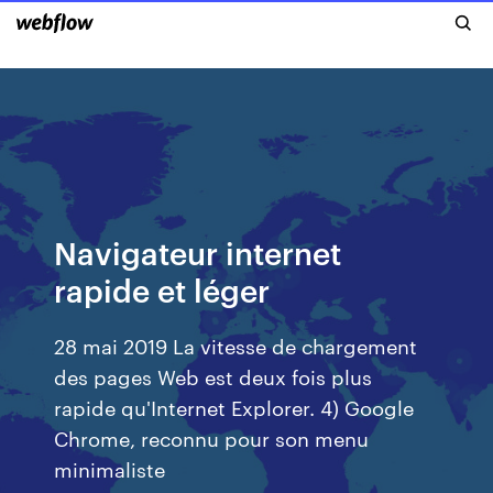
Navigateur internet
rapide et léger
28 mai 2019 La vitesse de chargement
des pages Web est deux fois plus
rapide qu'Internet Explorer. 4) Google
Chrome, reconnu pour son menu
minimaliste