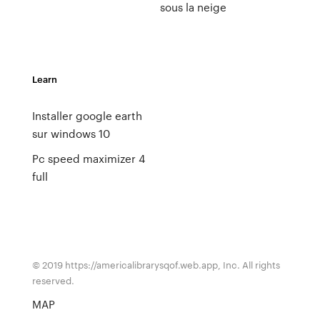
sous la neige
Learn
Installer google earth
sur windows 10
Pc speed maximizer 4
full
© 2019 https://americalibrarysqof.web.app, Inc. All rights
reserved.
MAP